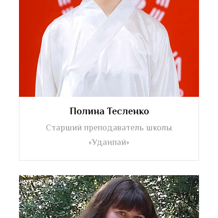
Полина Тесленко
Старший преподаватель школы
«Уданпай»